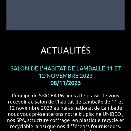
ACTUALITÉS
SALON DE L'HABITAT DE LAMBALLE 11 ET
MEMBRANE ARMÉE
12 NOVEMBRE 2023
08/11/2023
08/11/2023
Votre pisciniste SPACEA PISCINES propose le
changement de votre liner pour une membranne
L'équipe de SPACEA Piscines à le plaisir de vous
armée. N'hésitez pas à nous contacter pour un
recevoir au salon de l'habitat de Lamballe ,le 11 et
devis détaillé au 0677489752 ou directement par
12 novembre 2023 au haras national de Lamballe
le formulaire contact du site. Bonne journée
nous vous présenterons notre kit piscine UNIBEO ,
nos SPA, structure coffrage en plastique recyclé et
recyclable ,ainsi que nos différents fournisseurs.